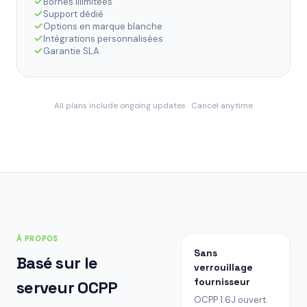
Bornes illimitées
Support dédié
Options en marque blanche
Intégrations personnalisées
Garantie SLA
All plans include ongoing updates · Cancel anytime
À PROPOS
Sans
Basé sur le
verrouillage
fournisseur
serveur OCPP
OCPP 1.6J ouvert.