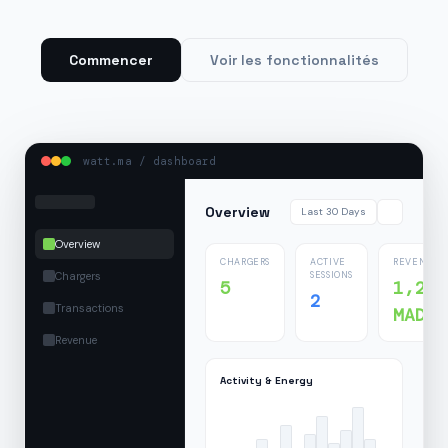
Commencer
Voir les fonctionnalités
watt.ma / dashboard
Overview
Last 30 Days
Overview
CHARGERS
ACTIVE
REVENUE
Chargers
SESSIONS
5
1,24
2
Transactions
MAD
Revenue
Activity & Energy