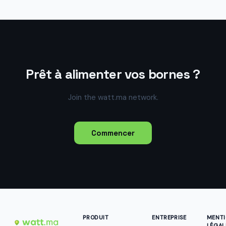
Prêt à alimenter vos bornes ?
Join the watt.ma network.
Commencer
PRODUIT
ENTREPRISE
MENT
LÉGAL