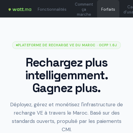
Comment
Ca
Fonctionnalités
ça
Forfaits
d'us
marche
PLATEFORME DE RECHARGE VE DU MAROC
· OCPP 1.6J
Rechargez plus
intelligemment.
Gagnez plus.
Déployez, gérez et monétisez l'infrastructure de
recharge VE à travers le Maroc. Basé sur des
standards ouverts, propulsé par les paiements
CMI.