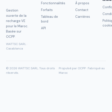
Fonctionnalités
À propos
Confid
Forfaits
Contact
Gestion
Condi
ouverte de la
Tableau de
Carrières
Politi
recharge VE
bord
cooki
pour le Maroc.
API
Basée sur
OCPP.
WATTSC SARL ·
Casablanca
©
2026
WATTSC SARL.
Tous droits
Propulsé par OCPP · Fabriqué au
réservés.
Maroc