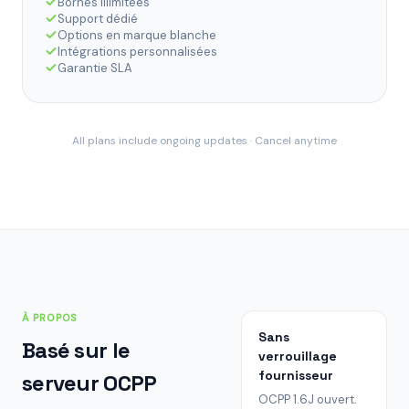
Bornes illimitées
Support dédié
Options en marque blanche
Intégrations personnalisées
Garantie SLA
All plans include ongoing updates · Cancel anytime
À PROPOS
Sans
Basé sur le
verrouillage
fournisseur
serveur OCPP
OCPP 1.6J ouvert.