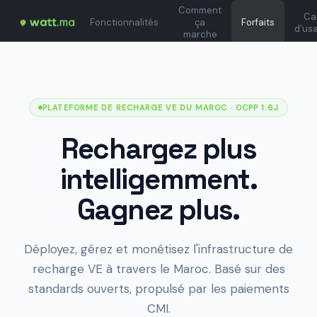
Comment
Ca
Fonctionnalités
ça
Forfaits
d'us
marche
PLATEFORME DE RECHARGE VE DU MAROC
· OCPP 1.6J
Rechargez plus
intelligemment.
Gagnez plus.
Déployez, gérez et monétisez l'infrastructure de
recharge VE à travers le Maroc. Basé sur des
standards ouverts, propulsé par les paiements
CMI.