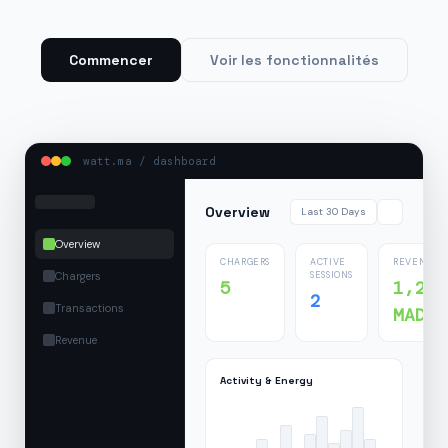
Commencer
Voir les fonctionnalités
watt.ma / dashboard
Overview
Last 30 Days
Overview
CHARGERS
ACTIVE
REVENUE
Chargers
SESSIONS
5
1,24
2
Transactions
MAD
Revenue
Activity & Energy