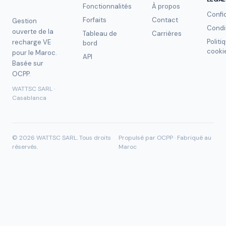
Fonctionnalités
À propos
Confid
Forfaits
Contact
Gestion
Condi
ouverte de la
Tableau de
Carrières
Politi
recharge VE
bord
cooki
pour le Maroc.
API
Basée sur
OCPP.
WATTSC SARL ·
Casablanca
©
2026
WATTSC SARL.
Tous droits
Propulsé par OCPP · Fabriqué au
réservés.
Maroc