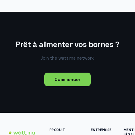
Prêt à alimenter vos bornes ?
Join the watt.ma network.
Commencer
PRODUIT
ENTREPRISE
MENT
LÉGAL