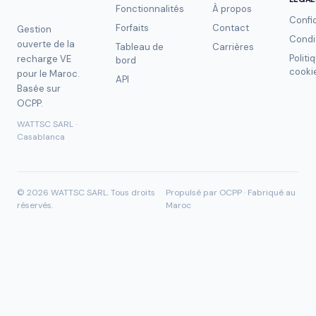
Fonctionnalités
À propos
Confid
Forfaits
Contact
Gestion
Condi
ouverte de la
Tableau de
Carrières
Politi
recharge VE
bord
cooki
pour le Maroc.
API
Basée sur
OCPP.
WATTSC SARL ·
Casablanca
©
2026
WATTSC SARL.
Tous droits
Propulsé par OCPP · Fabriqué au
réservés.
Maroc