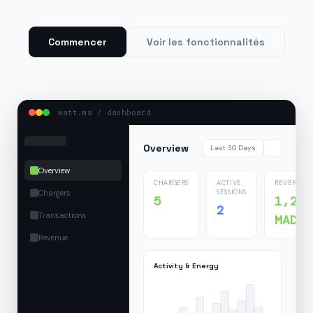
Commencer
Voir les fonctionnalités
watt.ma / dashboard
Overview
Last 30 Days
Overview
CHARGERS
ACTIVE
REVENUE
Chargers
SESSIONS
5
1,24
2
Transactions
MAD
Revenue
Activity & Energy