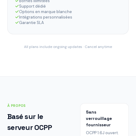
Bornes illimitées
Support dédié
Options en marque blanche
Intégrations personnalisées
Garantie SLA
All plans include ongoing updates · Cancel anytime
À PROPOS
Sans
Basé sur le
verrouillage
fournisseur
serveur OCPP
OCPP 1.6J ouvert.