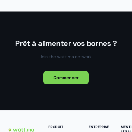
Prêt à alimenter vos bornes ?
Join the watt.ma network.
Commencer
PRODUIT
ENTREPRISE
MENT
LÉGAL