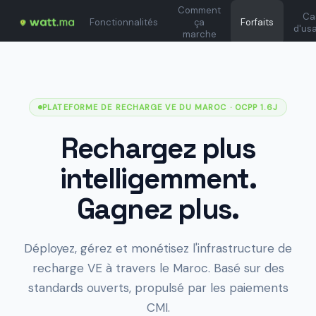
Comment
Ca
Fonctionnalités
ça
Forfaits
d'us
marche
PLATEFORME DE RECHARGE VE DU MAROC
· OCPP 1.6J
Rechargez plus
intelligemment.
Gagnez plus.
Déployez, gérez et monétisez l'infrastructure de
recharge VE à travers le Maroc. Basé sur des
standards ouverts, propulsé par les paiements
CMI.