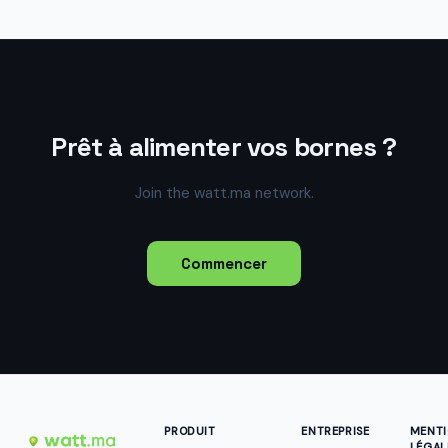
Prêt à alimenter vos bornes ?
Join the watt.ma network.
Commencer
PRODUIT
ENTREPRISE
MENT
LÉGAL