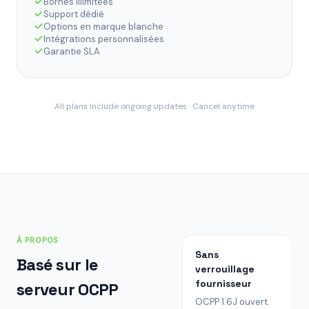
Bornes illimitées
Support dédié
Options en marque blanche
Intégrations personnalisées
Garantie SLA
All plans include ongoing updates · Cancel anytime
À PROPOS
Sans
Basé sur le
verrouillage
fournisseur
serveur OCPP
OCPP 1.6J ouvert.