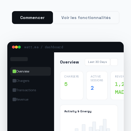
Commencer
Voir les fonctionnalités
watt.ma / dashboard
Overview
Last 30 Days
Overview
CHARGERS
ACTIVE
REVENUE
Chargers
SESSIONS
5
1,24
2
Transactions
MAD
Revenue
Activity & Energy