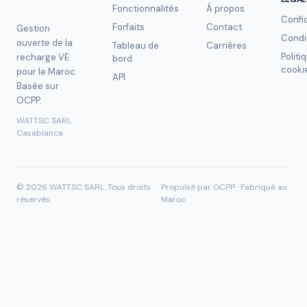
Fonctionnalités
À propos
Confid
Forfaits
Contact
Gestion
Condi
ouverte de la
Tableau de
Carrières
Politi
recharge VE
bord
cooki
pour le Maroc.
API
Basée sur
OCPP.
WATTSC SARL ·
Casablanca
©
2026
WATTSC SARL.
Tous droits
Propulsé par OCPP · Fabriqué au
réservés.
Maroc