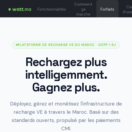
Comment
Ca
Fonctionnalités
ça
Forfaits
d'us
marche
PLATEFORME DE RECHARGE VE DU MAROC
· OCPP 1.6J
Rechargez plus
intelligemment.
Gagnez plus.
Déployez, gérez et monétisez l'infrastructure de
recharge VE à travers le Maroc. Basé sur des
standards ouverts, propulsé par les paiements
CMI.