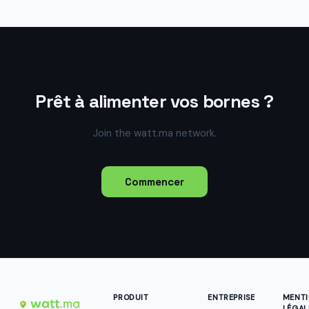
Prêt à alimenter vos bornes ?
Join the watt.ma network.
Commencer
PRODUIT
ENTREPRISE
MENT
LÉGAL