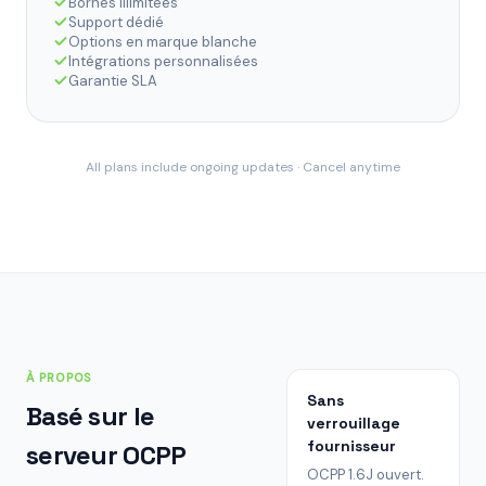
Bornes illimitées
Support dédié
Options en marque blanche
Intégrations personnalisées
Garantie SLA
All plans include ongoing updates · Cancel anytime
À PROPOS
Sans
Basé sur le
verrouillage
fournisseur
serveur OCPP
OCPP 1.6J ouvert.