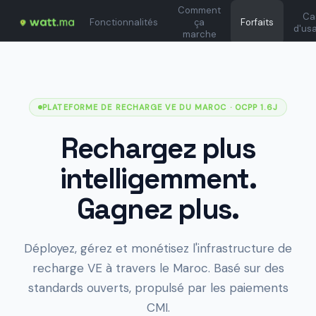
Comment
Ca
Fonctionnalités
ça
Forfaits
d'us
marche
PLATEFORME DE RECHARGE VE DU MAROC
· OCPP 1.6J
Rechargez plus
intelligemment.
Gagnez plus.
Déployez, gérez et monétisez l'infrastructure de
recharge VE à travers le Maroc. Basé sur des
standards ouverts, propulsé par les paiements
CMI.