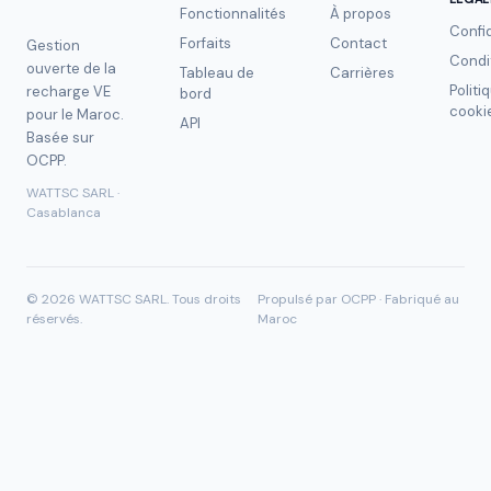
Fonctionnalités
À propos
Confid
Forfaits
Contact
Gestion
Condi
ouverte de la
Tableau de
Carrières
Politi
recharge VE
bord
cooki
pour le Maroc.
API
Basée sur
OCPP.
WATTSC SARL ·
Casablanca
©
2026
WATTSC SARL.
Tous droits
Propulsé par OCPP · Fabriqué au
réservés.
Maroc