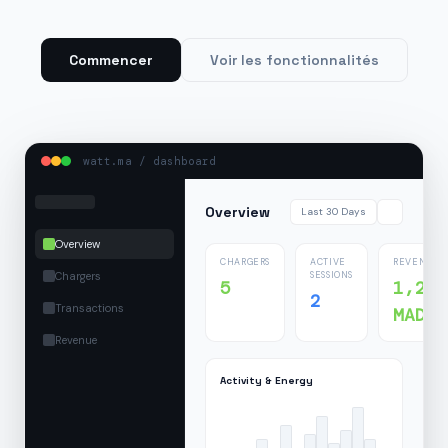
Commencer
Voir les fonctionnalités
watt.ma / dashboard
Overview
Last 30 Days
Overview
CHARGERS
ACTIVE
REVENUE
Chargers
SESSIONS
5
1,24
2
Transactions
MAD
Revenue
Activity & Energy