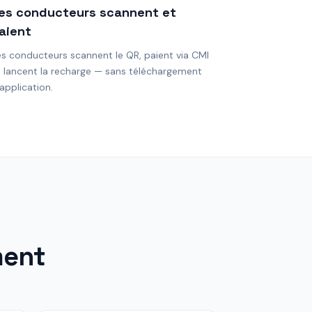
es conducteurs scannent et
aient
es conducteurs scannent le QR, paient via CMI
t lancent la recharge — sans téléchargement
application.
ment