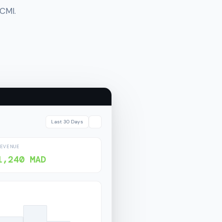
CMI.
Last 30 Days
REVENUE
1,240 MAD