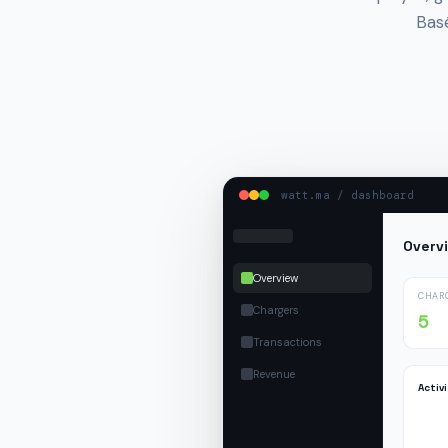
Bas
watt.ma / dashboard
Overv
Overview
CHAR
Chargers
5
Transactions
Revenue
Activ