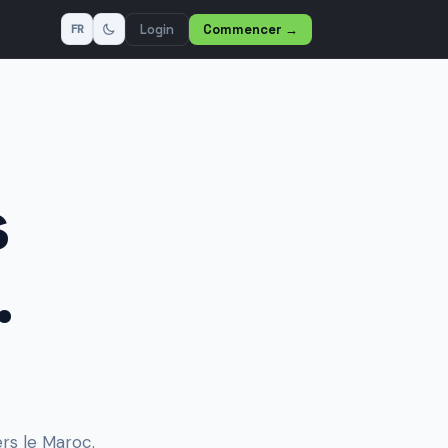
Login
Commencer
→
FR
s
.
rs le Maroc.