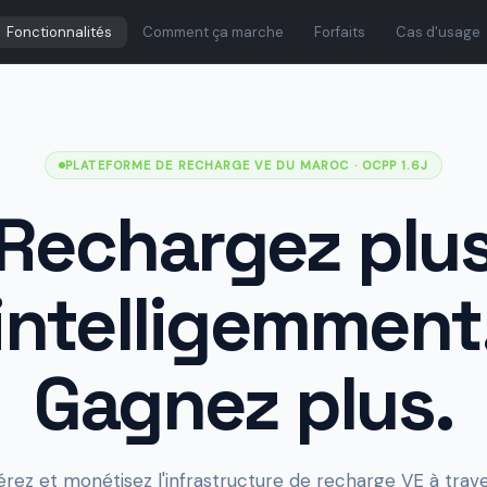
Fonctionnalités
Comment ça marche
Forfaits
Cas d'usage
PLATEFORME DE RECHARGE VE DU MAROC
· OCPP 1.6J
Rechargez plu
intelligemment
Gagnez plus.
érez et monétisez l'infrastructure de recharge VE à trave