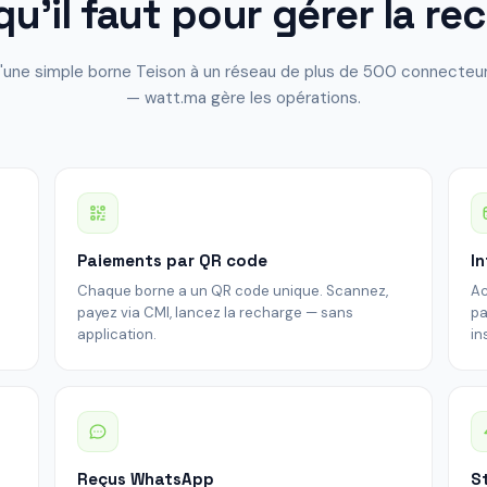
qu'il faut pour gérer la re
'une simple borne Teison à un réseau de plus de 500 connecteu
— watt.ma gère les opérations.
Paiements par QR code
I
Chaque borne a un QR code unique. Scannez,
Ac
n
payez via CMI, lancez la recharge — sans
pa
application.
in
Reçus WhatsApp
S