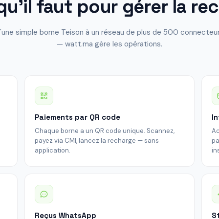
qu'il faut pour gérer la re
'une simple borne Teison à un réseau de plus de 500 connecteu
— watt.ma gère les opérations.
Paiements par QR code
I
Chaque borne a un QR code unique. Scannez,
Ac
n
payez via CMI, lancez la recharge — sans
pa
application.
in
Reçus WhatsApp
S