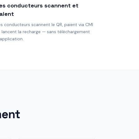
es conducteurs scannent et
aient
es conducteurs scannent le QR, paient via CMI
t lancent la recharge — sans téléchargement
application.
ment