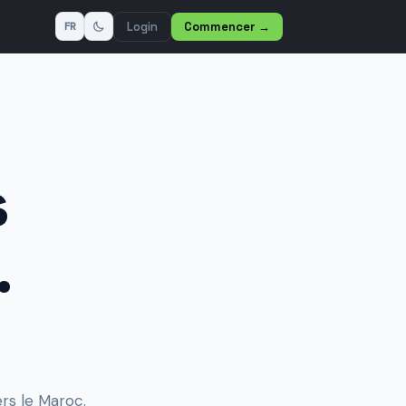
Login
Commencer
→
FR
s
.
rs le Maroc.