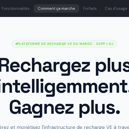
Fonctionnalités
Comment ça marche
Forfaits
Cas d'usage
PLATEFORME DE RECHARGE VE DU MAROC
· OCPP 1.6J
Rechargez plu
intelligemment
Gagnez plus.
érez et monétisez l'infrastructure de recharge VE à trave