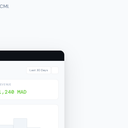
CMI.
Last 30 Days
REVENUE
1,240 MAD