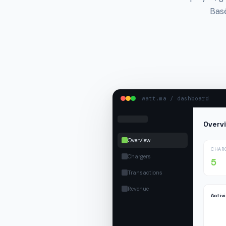
Bas
watt.ma / dashboard
Overv
Overview
CHAR
Chargers
5
Transactions
Revenue
Activ