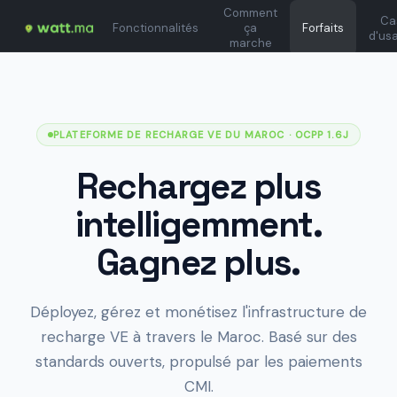
Comment
Ca
Fonctionnalités
ça
Forfaits
d'us
marche
PLATEFORME DE RECHARGE VE DU MAROC
· OCPP 1.6J
Rechargez plus
intelligemment.
Gagnez plus.
Déployez, gérez et monétisez l'infrastructure de
recharge VE à travers le Maroc. Basé sur des
standards ouverts, propulsé par les paiements
CMI.