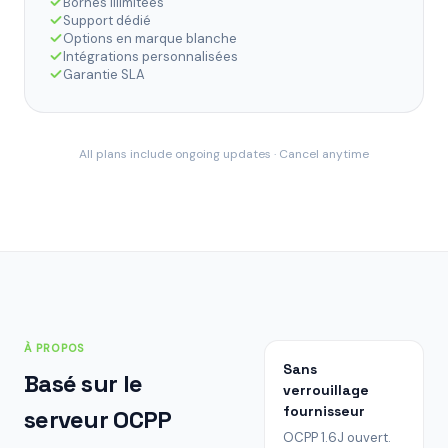
Bornes illimitées
Support dédié
Options en marque blanche
Intégrations personnalisées
Garantie SLA
All plans include ongoing updates · Cancel anytime
À PROPOS
Sans
Basé sur le
verrouillage
fournisseur
serveur OCPP
OCPP 1.6J ouvert.