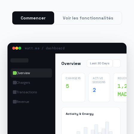
Commencer
Voir les fonctionnalités
watt.ma / dashboard
Overview
Last 30 Days
Overview
CHARGERS
ACTIVE
REVENUE
Chargers
SESSIONS
5
1,24
2
Transactions
MAD
Revenue
Activity & Energy