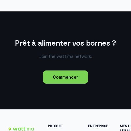
Prêt à alimenter vos bornes ?
Join the watt.ma network.
Commencer
PRODUIT
ENTREPRISE
MENT
LÉGAL