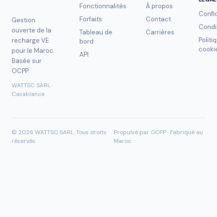
Fonctionnalités
À propos
Confid
Forfaits
Contact
Gestion
Condi
ouverte de la
Tableau de
Carrières
Politi
recharge VE
bord
cooki
pour le Maroc.
API
Basée sur
OCPP.
WATTSC SARL ·
Casablanca
©
2026
WATTSC SARL.
Tous droits
Propulsé par OCPP · Fabriqué au
réservés.
Maroc