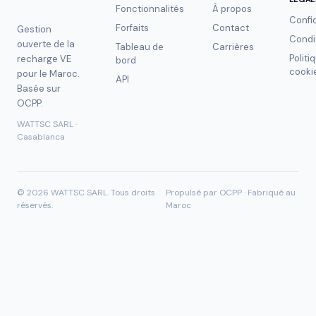
Fonctionnalités
À propos
Confid
Forfaits
Contact
Gestion
Condi
ouverte de la
Tableau de
Carrières
Politi
recharge VE
bord
cooki
pour le Maroc.
API
Basée sur
OCPP.
WATTSC SARL ·
Casablanca
©
2026
WATTSC SARL.
Tous droits
Propulsé par OCPP · Fabriqué au
réservés.
Maroc