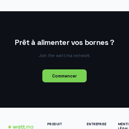
Prêt à alimenter vos bornes ?
Join the watt.ma network.
Commencer
PRODUIT
ENTREPRISE
MENT
LÉGAL