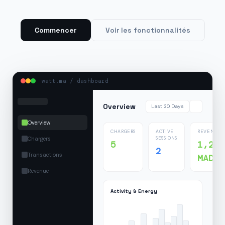
Commencer
Voir les fonctionnalités
watt.ma / dashboard
Overview
Last 30 Days
Overview
CHARGERS
ACTIVE
REVENUE
Chargers
SESSIONS
5
1,24
2
Transactions
MAD
Revenue
Activity & Energy