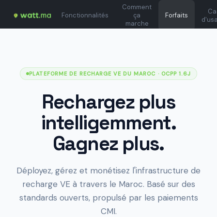
Comment
Ca
Fonctionnalités
ça
Forfaits
d'us
marche
PLATEFORME DE RECHARGE VE DU MAROC
· OCPP 1.6J
Rechargez plus
intelligemment.
Gagnez plus.
Déployez, gérez et monétisez l'infrastructure de
recharge VE à travers le Maroc. Basé sur des
standards ouverts, propulsé par les paiements
CMI.