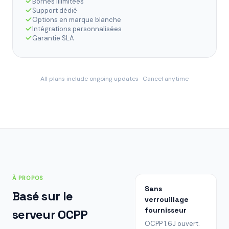
Bornes illimitées
Support dédié
Options en marque blanche
Intégrations personnalisées
Garantie SLA
All plans include ongoing updates · Cancel anytime
À PROPOS
Sans
Basé sur le
verrouillage
fournisseur
serveur OCPP
OCPP 1.6J ouvert.