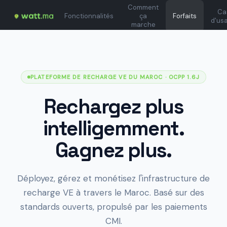
Comment
Ca
Fonctionnalités
ça
Forfaits
d'us
marche
PLATEFORME DE RECHARGE VE DU MAROC
· OCPP 1.6J
Rechargez plus
intelligemment.
Gagnez plus.
Déployez, gérez et monétisez l'infrastructure de
recharge VE à travers le Maroc. Basé sur des
standards ouverts, propulsé par les paiements
CMI.