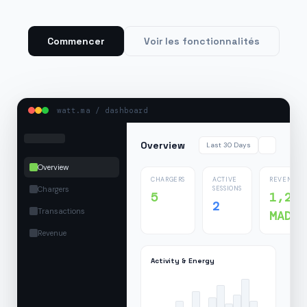
Commencer
Voir les fonctionnalités
watt.ma / dashboard
Overview
Last 30 Days
Overview
CHARGERS
ACTIVE
REVENUE
Chargers
SESSIONS
5
1,24
2
Transactions
MAD
Revenue
Activity & Energy