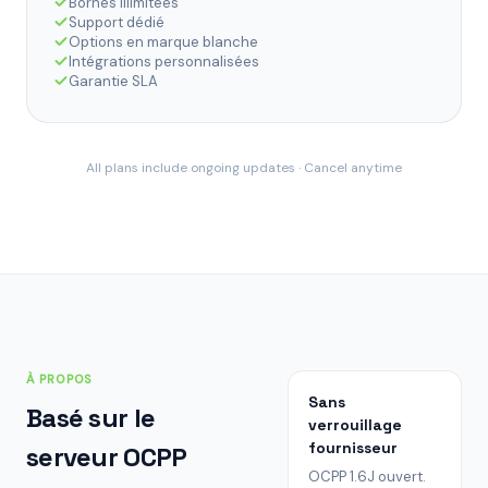
Bornes illimitées
Support dédié
Options en marque blanche
Intégrations personnalisées
Garantie SLA
All plans include ongoing updates · Cancel anytime
À PROPOS
Sans
Basé sur le
verrouillage
fournisseur
serveur OCPP
OCPP 1.6J ouvert.