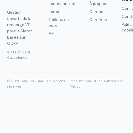
Fonctionnalités
À propos
Confid
Forfaits
Contact
Gestion
Condi
ouverte de la
Tableau de
Carrières
Politi
recharge VE
bord
cooki
pour le Maroc.
API
Basée sur
OCPP.
WATTSC SARL ·
Casablanca
©
2026
WATTSC SARL.
Tous droits
Propulsé par OCPP · Fabriqué au
réservés.
Maroc