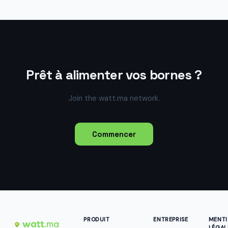
Prêt à alimenter vos bornes ?
Join the watt.ma network.
Commencer
PRODUIT
ENTREPRISE
MENT
LÉGAL