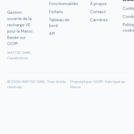
Fonctionnalités
À propos
Confid
Forfaits
Contact
Gestion
Condi
ouverte de la
Tableau de
Carrières
Politi
recharge VE
bord
cooki
pour le Maroc.
API
Basée sur
OCPP.
WATTSC SARL ·
Casablanca
©
2026
WATTSC SARL.
Tous droits
Propulsé par OCPP · Fabriqué au
réservés.
Maroc