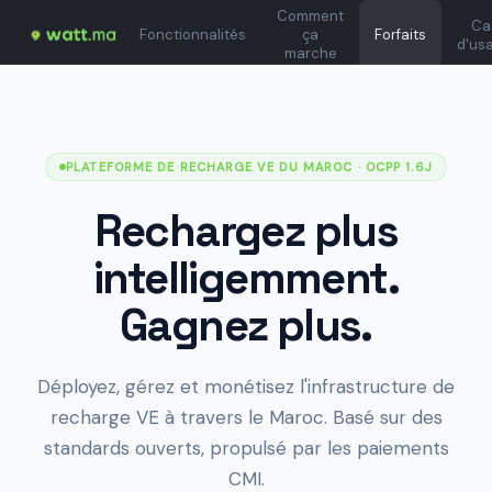
Comment
Ca
Fonctionnalités
ça
Forfaits
d'us
marche
PLATEFORME DE RECHARGE VE DU MAROC
· OCPP 1.6J
Rechargez plus
intelligemment.
Gagnez plus.
Déployez, gérez et monétisez l'infrastructure de
recharge VE à travers le Maroc. Basé sur des
standards ouverts, propulsé par les paiements
CMI.