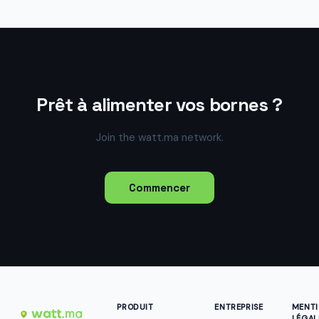
Prêt à alimenter vos bornes ?
Join the watt.ma network.
Commencer
PRODUIT
ENTREPRISE
MENT
LÉGAL