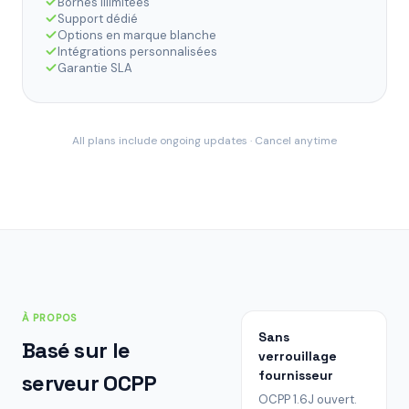
Bornes illimitées
Support dédié
Options en marque blanche
Intégrations personnalisées
Garantie SLA
All plans include ongoing updates · Cancel anytime
À PROPOS
Sans
Basé sur le
verrouillage
fournisseur
serveur OCPP
OCPP 1.6J ouvert.