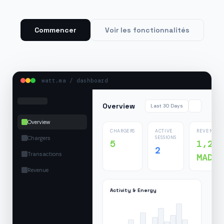
Commencer
Voir les fonctionnalités
watt.ma / dashboard
Overview
Last 30 Days
Overview
CHARGERS
ACTIVE
REVENUE
Chargers
SESSIONS
5
1,24
2
Transactions
MAD
Revenue
Activity & Energy