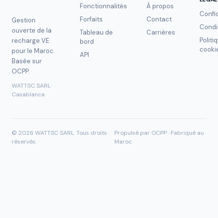
Fonctionnalités
À propos
Confid
Forfaits
Contact
Gestion
Condi
ouverte de la
Tableau de
Carrières
Politi
recharge VE
bord
cooki
pour le Maroc.
API
Basée sur
OCPP.
WATTSC SARL ·
Casablanca
©
2026
WATTSC SARL.
Tous droits
Propulsé par OCPP · Fabriqué au
réservés.
Maroc