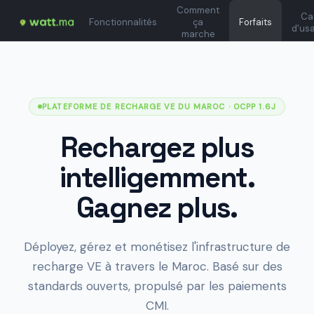
Comment
Ca
Fonctionnalités
ça
Forfaits
d'us
marche
PLATEFORME DE RECHARGE VE DU MAROC
· OCPP 1.6J
Rechargez plus
intelligemment.
Gagnez plus.
Déployez, gérez et monétisez l'infrastructure de
recharge VE à travers le Maroc. Basé sur des
standards ouverts, propulsé par les paiements
CMI.