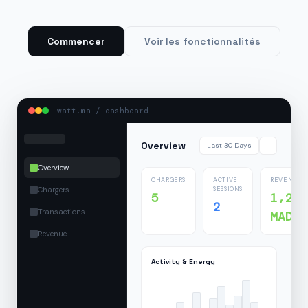
Commencer
Voir les fonctionnalités
watt.ma / dashboard
Overview
Last 30 Days
Overview
CHARGERS
ACTIVE
REVENUE
Chargers
SESSIONS
5
1,24
2
Transactions
MAD
Revenue
Activity & Energy