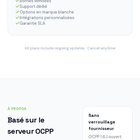
Bornes illimitées
Support dédié
Options en marque blanche
Intégrations personnalisées
Garantie SLA
All plans include ongoing updates · Cancel anytime
À PROPOS
Sans
Basé sur le
verrouillage
fournisseur
serveur OCPP
OCPP 1.6J ouvert.