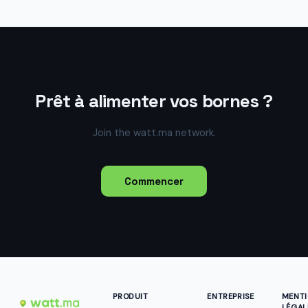
Prêt à alimenter vos bornes ?
Join the watt.ma network.
Commencer
PRODUIT
ENTREPRISE
MENT
LÉGAL