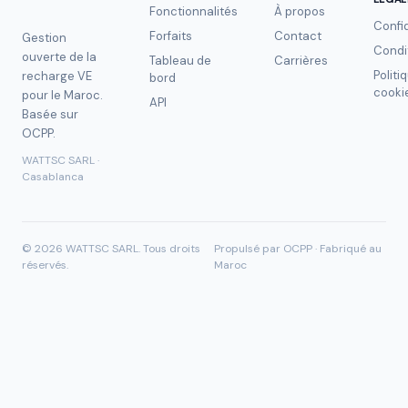
Fonctionnalités
À propos
Confid
Forfaits
Contact
Gestion
Condi
ouverte de la
Tableau de
Carrières
Politi
recharge VE
bord
cooki
pour le Maroc.
API
Basée sur
OCPP.
WATTSC SARL ·
Casablanca
©
2026
WATTSC SARL.
Tous droits
Propulsé par OCPP · Fabriqué au
réservés.
Maroc