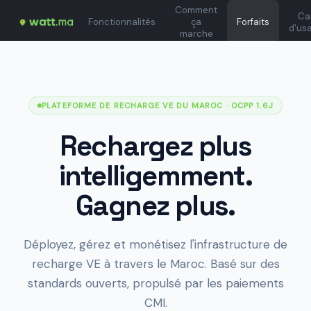
Comment
Ca
Fonctionnalités
ça
Forfaits
d'us
marche
PLATEFORME DE RECHARGE VE DU MAROC
· OCPP 1.6J
Rechargez plus
intelligemment.
Gagnez plus.
Déployez, gérez et monétisez l'infrastructure de
recharge VE à travers le Maroc. Basé sur des
standards ouverts, propulsé par les paiements
CMI.