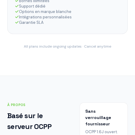
Bornes illimitées
Support dédié
Options en marque blanche
Intégrations personnalisées
Garantie SLA
All plans include ongoing updates · Cancel anytime
À PROPOS
Sans
Basé sur le
verrouillage
fournisseur
serveur OCPP
OCPP 1.6J ouvert.