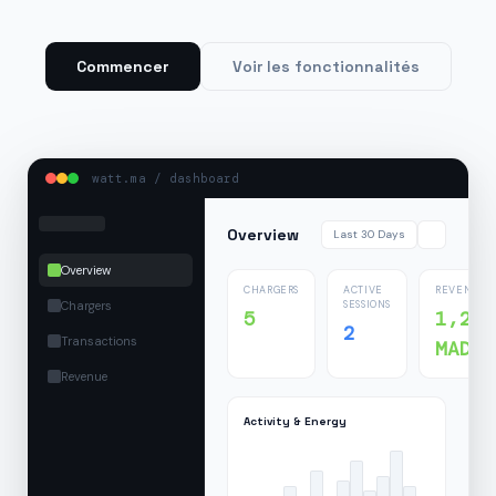
Commencer
Voir les fonctionnalités
watt.ma / dashboard
Overview
Last 30 Days
Overview
CHARGERS
ACTIVE
REVENUE
Chargers
SESSIONS
5
1,24
2
Transactions
MAD
Revenue
Activity & Energy