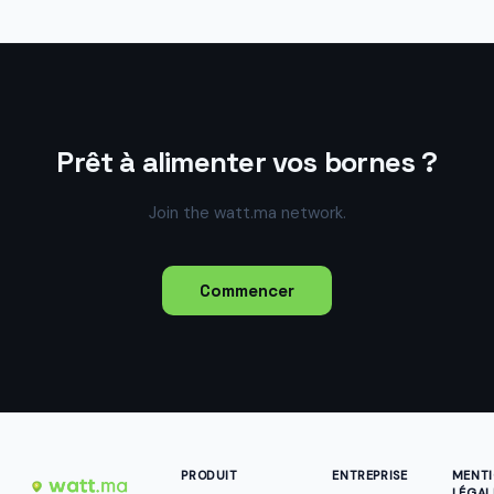
Prêt à alimenter vos bornes ?
Join the watt.ma network.
Commencer
PRODUIT
ENTREPRISE
MENT
LÉGAL