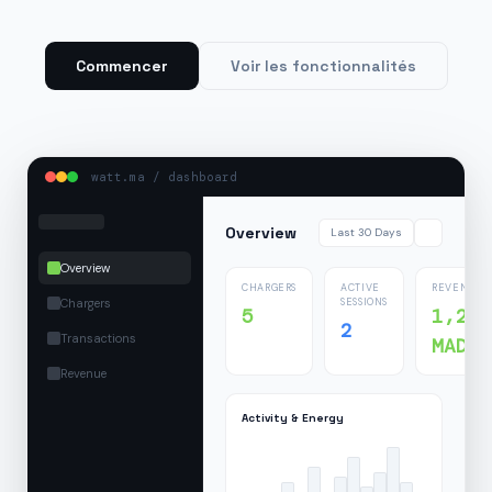
Commencer
Voir les fonctionnalités
watt.ma / dashboard
Overview
Last 30 Days
Overview
CHARGERS
ACTIVE
REVENUE
Chargers
SESSIONS
5
1,24
2
Transactions
MAD
Revenue
Activity & Energy