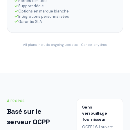
Bornes illimitées
Support dédié
Options en marque blanche
Intégrations personnalisées
Garantie SLA
All plans include ongoing updates · Cancel anytime
À PROPOS
Sans
Basé sur le
verrouillage
fournisseur
serveur OCPP
OCPP 1.6J ouvert.