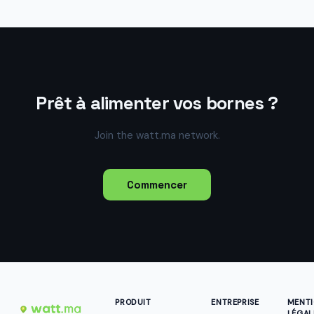
Prêt à alimenter vos bornes ?
Join the watt.ma network.
Commencer
PRODUIT
ENTREPRISE
MENT
LÉGAL