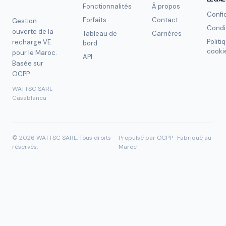
Fonctionnalités
À propos
Confid
Forfaits
Contact
Gestion
Condi
ouverte de la
Tableau de
Carrières
Politi
recharge VE
bord
cooki
pour le Maroc.
API
Basée sur
OCPP.
WATTSC SARL ·
Casablanca
©
2026
WATTSC SARL.
Tous droits
Propulsé par OCPP · Fabriqué au
réservés.
Maroc