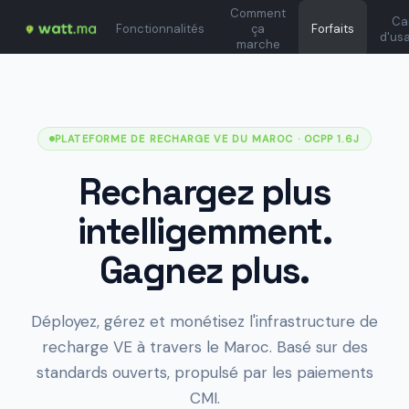
Comment
Ca
Fonctionnalités
ça
Forfaits
d'us
marche
PLATEFORME DE RECHARGE VE DU MAROC
· OCPP 1.6J
Rechargez plus
intelligemment.
Gagnez plus.
Déployez, gérez et monétisez l'infrastructure de
recharge VE à travers le Maroc. Basé sur des
standards ouverts, propulsé par les paiements
CMI.